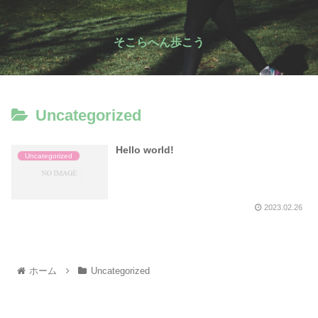
そこらへん歩こう
Uncategorized
Hello world!
Uncategorized
2023.02.26
ホーム
Uncategorized